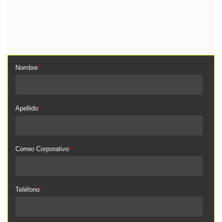
pondremos en contacto
contigo para brindarte
asesoría
Nombre
*
Apellido
*
Correo Corporativo
*
Teléfono
*