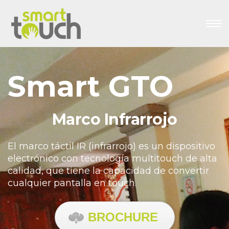
Smart GTO
Marco Infrarrojo
Monitores Táctiles
El marco táctil IR (infrarrojo) es un dispositivo
electrónico con
tecnología multitouch de alta
calidad, que tiene la capacidad de
convertir
cualquier pantalla en touch.
BROCHURE